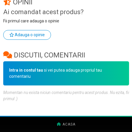
OPINII
Ai comandat acest produs?
Fii primul care adauga o opinie
Adauga o opinie
DISCUTII, COMENTARII
Intra in contul tau
si vei putea adauga propriul tau
comentariu
Momentan nu exista niciun comentariu pentru acest produs. Nu ezita, fii
primul :)
ACASA