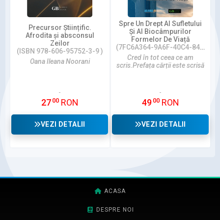
Spre Un Drept Al Sufletului
Precursor Științific.
Și Al Biocâmpurilor
Afrodita și absconsul
Formelor De Viață
Zeilor
(7FC6A364-9A6F-40C4-8488-06066ADCAEA5)
(ISBN 978-606-95752-3-9 )
Cred în tot ceea ce am
Oana Ileana Noorani
scris.Prefața cărții este scrisă
de singur...
00
00
27
RON
49
RON
VEZI DETALII
VEZI DETALII
ACASA
DESPRE NOI