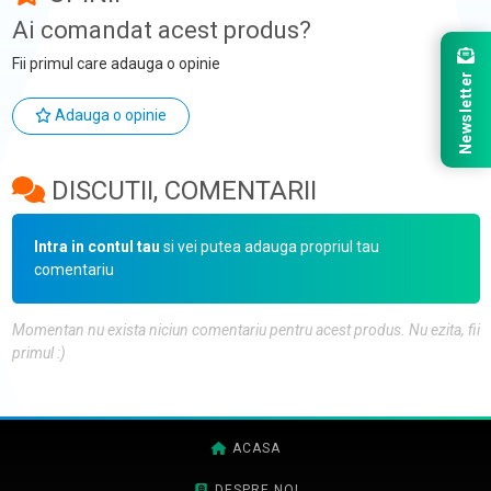
Ai comandat acest produs?
Fii primul care adauga o opinie
Newsletter
Adauga o opinie
DISCUTII, COMENTARII
Intra in contul tau
si vei putea adauga propriul tau
comentariu
Momentan nu exista niciun comentariu pentru acest produs. Nu ezita, fii
primul :)
ACASA
DESPRE NOI