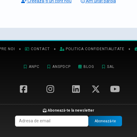
Creeaza-ti un cont nou
Am uitat parola
PRE NOI
♦
CONTACT
♦
POLITICA CONFIDENTIALITATE
♦
ANPC
ANSPDCP
BLOG
SAL
Abonează-te la newsletter
Abonează-te