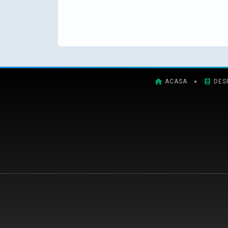
ACASA
♦
DES